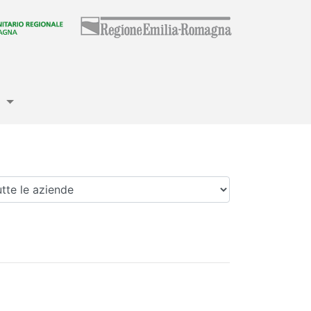
e
enda