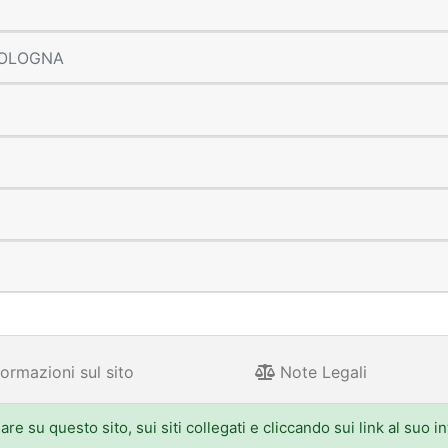
 BOLOGNA
ormazioni sul sito
Note Legali
e su questo sito, sui siti collegati e cliccando sui link al suo i
 Aldo Moro 52, 40127 Bologna - Centralino: 051.5271