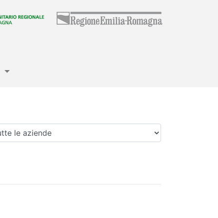
e
enda