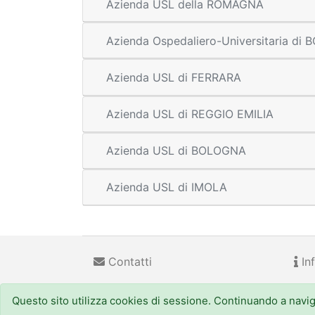
Azienda USL della ROMAGNA
Azienda Ospedaliero-Universitaria di
Azienda USL di FERRARA
Azienda USL di REGGIO EMILIA
Azienda USL di BOLOGNA
Azienda USL di IMOLA
Contatti
Inf
Questo sito utilizza cookies di sessione. Continuando a navigar
Regione Emilia-Romagna
(CF 800.625.903.79) - Viale