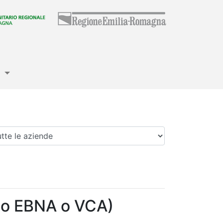
e
enda
 o EBNA o VCA)