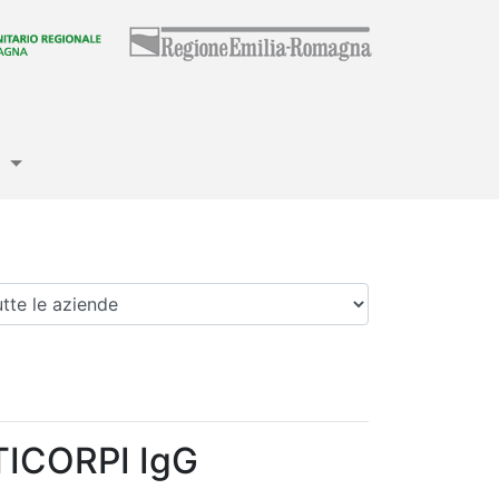
e
enda
TICORPI IgG