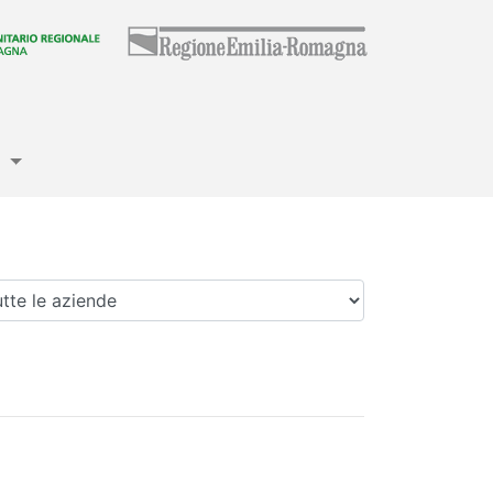
e
enda