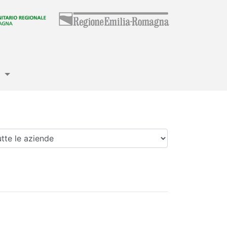
e
enda