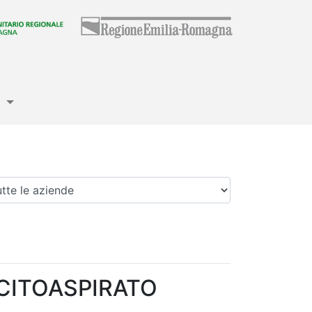
e
enda
 CITOASPIRATO