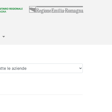
e
enda