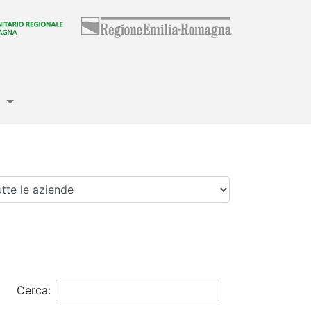
e
enda
Cerca: