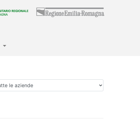
e
enda
)