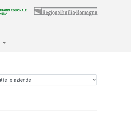
e
enda