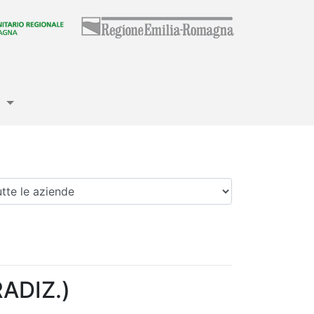
e
enda
ADIZ.)