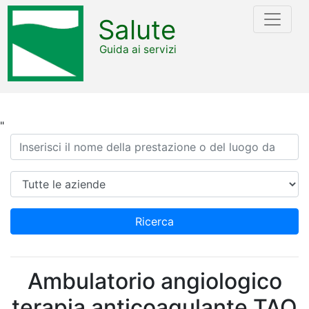
Salute
Guida ai servizi
"
Ricerca
Azienda
Ricerca
Ambulatorio angiologico
terapia anticoagulante TAO