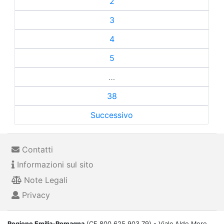
2
3
4
5
…
38
Successivo
Contatti
Informazioni sul sito
Note Legali
Privacy
Regione Emilia-Romagna
(CF 800.625.903.79) - Viale Aldo Moro