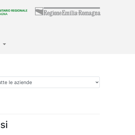
e
enda
si