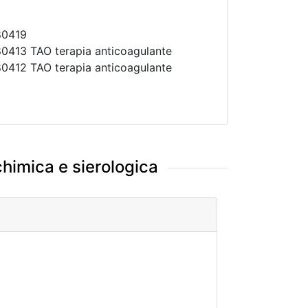
80419
80413 TAO terapia anticoagulante
80412 TAO terapia anticoagulante
chimica e sierologica