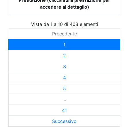
Prestazione (clicca sulla prestazione per
accedere al dettaglio)
Vista da 1 a 10 di 408 elementi
Precedente
1
2
3
4
5
…
41
Successivo