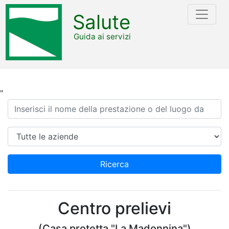
Salute
Guida ai servizi
"
Ricerca
Azienda
Ricerca
Centro prelievi
(Casa protetta "La Madonnina")