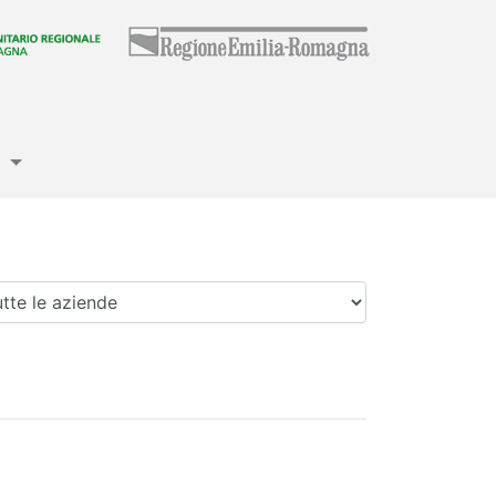
e
enda