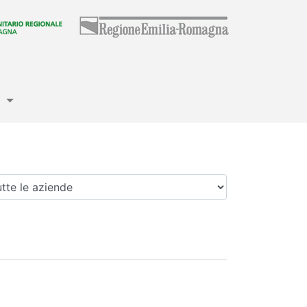
e
enda