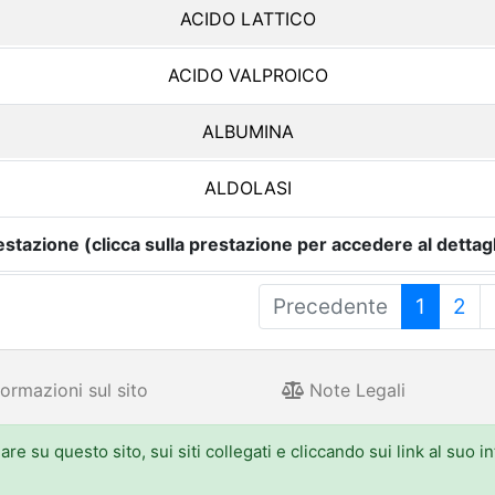
ACIDO LATTICO
ACIDO VALPROICO
ALBUMINA
ALDOLASI
estazione (clicca sulla prestazione per accedere al dettagl
Precedente
1
2
ormazioni sul sito
Note Legali
e su questo sito, sui siti collegati e cliccando sui link al suo i
 Aldo Moro 52, 40127 Bologna - Centralino: 051.5271
one.emilia-romagna.it, PEC: urp@postacert.regione.emilia-romagna.it