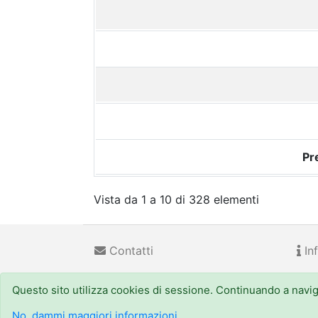
Pr
Vista da 1 a 10 di 328 elementi
Contatti
Inf
Questo sito utilizza cookies di sessione. Continuando a navigar
Regione Emilia-Romagna
(CF 800.625.903.79) - Viale
URP - Numero Verde:
800 66.22.00
, email: urp@regi
No, dammi maggiori informazioni