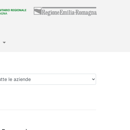
e
enda