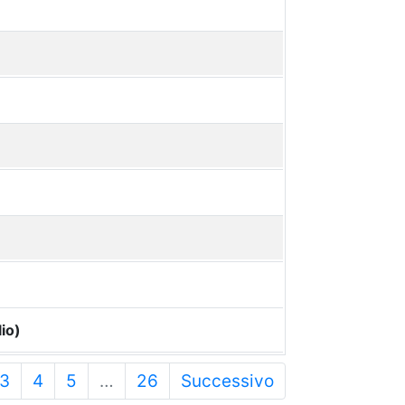
io)
3
4
5
…
26
Successivo