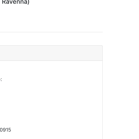
i Ravenna)
:
10915