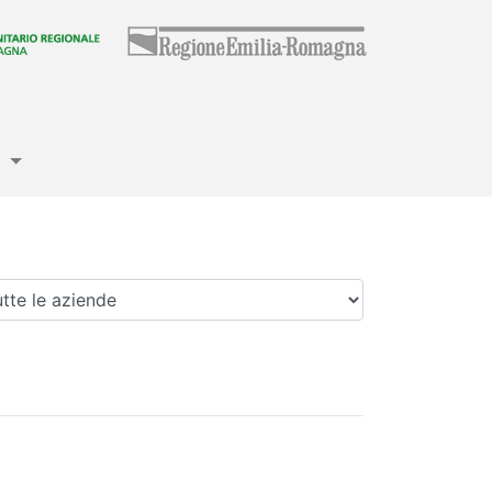
e
enda