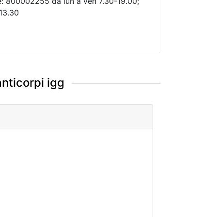
e: 800002255 da lun a ven 7.30-19.00;
-13.30
anticorpi igg