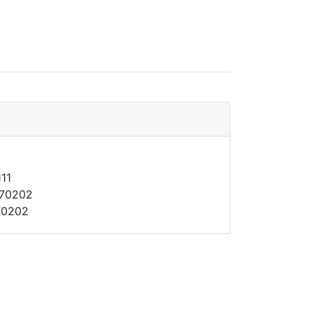
111
970202
70202