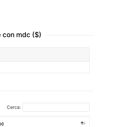
e con mdc ($)
Cerca:
o)