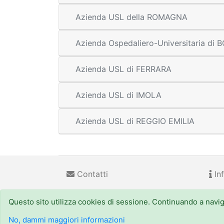
Azienda USL della ROMAGNA
Azienda Ospedaliero-Universitaria di
Azienda USL di FERRARA
Azienda USL di IMOLA
Azienda USL di REGGIO EMILIA
Contatti
Inf
Questo sito utilizza cookies di sessione. Continuando a navigar
Regione Emilia-Romagna
(CF 800.625.903.79) - Viale
URP - Numero Verde:
800 66.22.00
, email: urp@regi
No, dammi maggiori informazioni