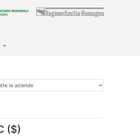
e
enda
 ($)