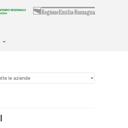
e
enda
I