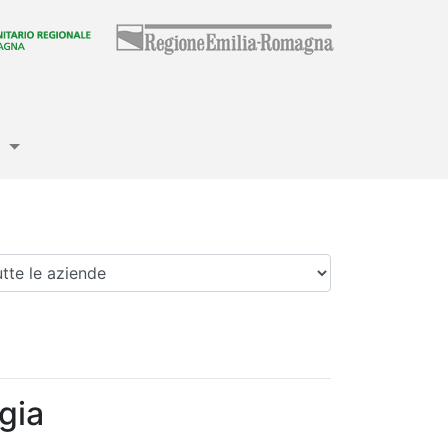
e
enda
gia