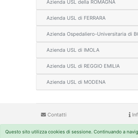
Azienda USL della ROMAGNA
Azienda USL di FERRARA
Azienda Ospedaliero-Universitaria di
Azienda USL di IMOLA
Azienda USL di REGGIO EMILIA
Azienda USL di MODENA
Contatti
Inf
Questo sito utilizza cookies di sessione. Continuando a navigar
Regione Emilia-Romagna
(CF 800.625.903.79) - Viale