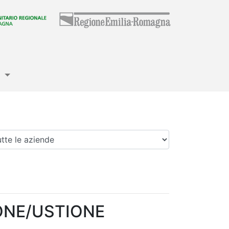
e
enda
ONE/USTIONE