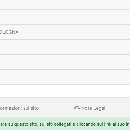
 BOLOGNA
ormazioni sul sito
Note Legali
e su questo sito, sui siti collegati e cliccando sui link al suo i
 Aldo Moro 52, 40127 Bologna - Centralino: 051.5271