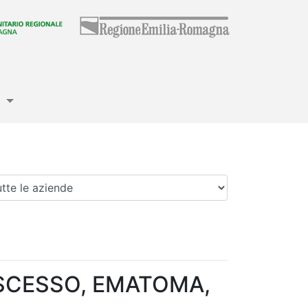
e
enda
SCESSO, EMATOMA,