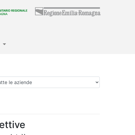
e
enda
ettive