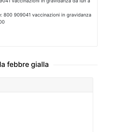
041 vaccinazioni in gravidanza da lun a
e: 800 909041 vaccinazioni in gravidanza
.00
a febbre gialla