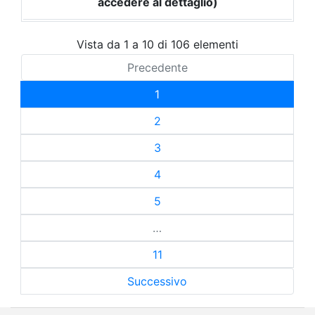
accedere al dettaglio)
Vista da 1 a 10 di 106 elementi
Precedente
1
2
3
4
5
…
11
Successivo