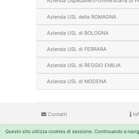
Azienda Ospedaliero-Universitaria di
Azienda USL della ROMAGNA
Azienda USL di BOLOGNA
Azienda USL di FERRARA
Azienda USL di REGGIO EMILIA
Azienda USL di MODENA
Contatti
Inf
Questo sito utilizza cookies di sessione. Continuando a navigar
Regione Emilia-Romagna
(CF 800.625.903.79) - Viale