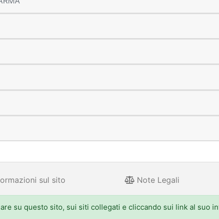
 PARMA
ormazioni sul sito
Note Legali
e su questo sito, sui siti collegati e cliccando sui link al suo i
 Aldo Moro 52, 40127 Bologna - Centralino: 051.5271