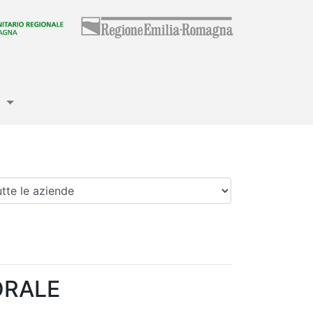
e
enda
ORALE