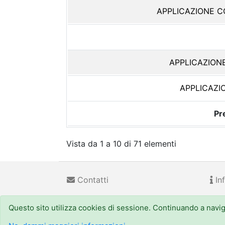
APPLICAZIONE 
APPLICAZION
APPLICAZI
Pr
Vista da 1 a 10 di 71 elementi
Contatti
Inf
Questo sito utilizza cookies di sessione. Continuando a navigar
Regione Emilia-Romagna
(CF 800.625.903.79) - Viale
URP - Numero Verde:
800 66.22.00
, email: urp@regi