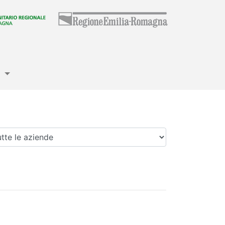
e
enda