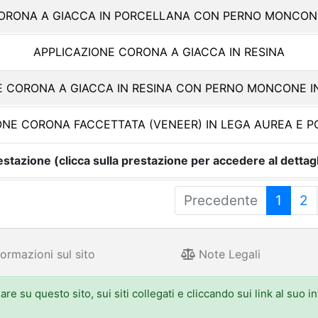
CORONA A GIACCA IN PORCELLANA CON PERNO MONCONE
APPLICAZIONE CORONA A GIACCA IN RESINA
E CORONA A GIACCA IN RESINA CON PERNO MONCONE I
ONE CORONA FACCETTATA (VENEER) IN LEGA AUREA E 
estazione (clicca sulla prestazione per accedere al dettagl
Precedente
1
2
ormazioni sul sito
Note Legali
e su questo sito, sui siti collegati e cliccando sui link al suo i
 Aldo Moro 52, 40127 Bologna - Centralino: 051.5271
one.emilia-romagna.it, PEC: urp@postacert.regione.emilia-romagna.it