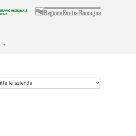
e
enda