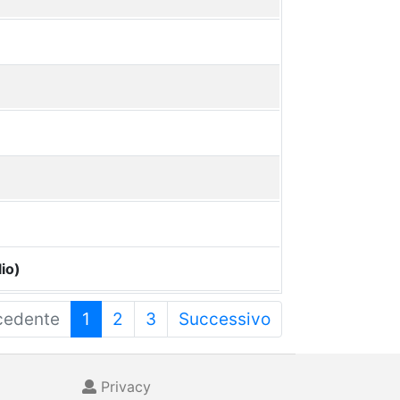
io)
cedente
1
2
3
Successivo
Privacy