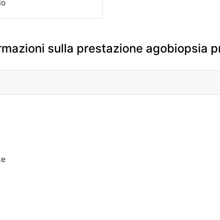
io
rmazioni sulla prestazione agobiopsia p
te