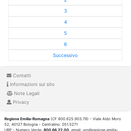
3
4
5
6
Successivo
Contatti
Informazioni sul sito
Note Legali
Privacy
Regione Emilia-Romagna
(CF 800.625.903.79) - Viale Aldo Moro
52, 40127 Bologna - Centralino: 051.5271
URP - Numero Verde:
800 66.22.00
, email: urp@regione.emilia-