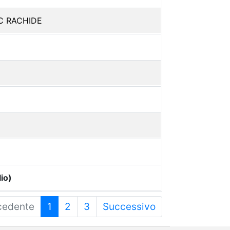
C RACHIDE
io)
cedente
1
2
3
Successivo