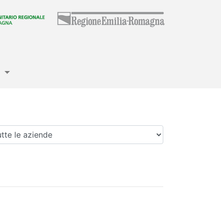
e
enda