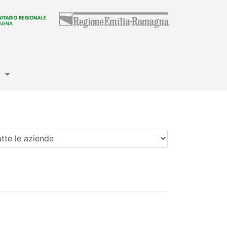
e
enda