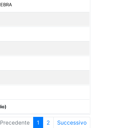
PEBRA
io)
Precedente
1
2
Successivo