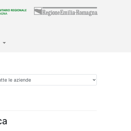
e
enda
ca