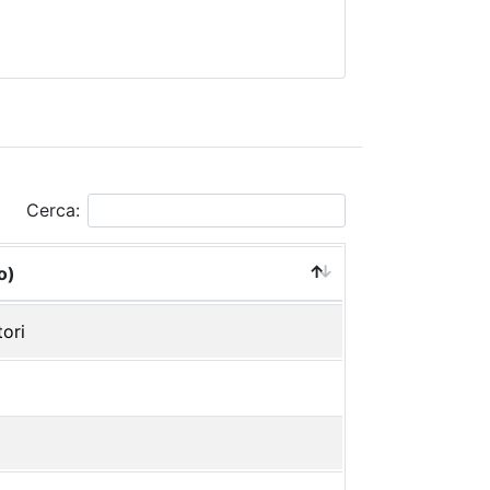
Cerca:
o)
tori