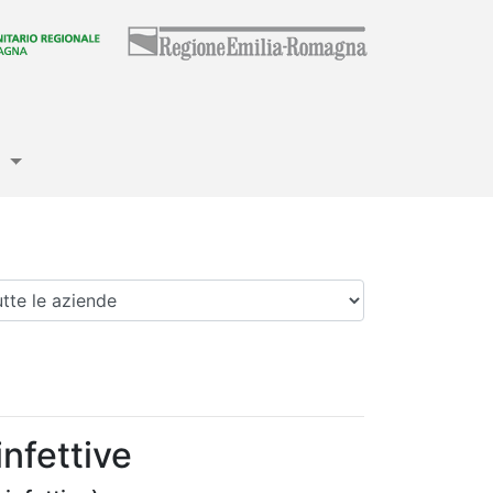
e
enda
infettive