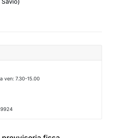
l Savio)
 a ven: 7.30-15.00
99924
 provvisoria fissa