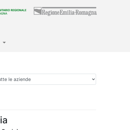
e
enda
ia