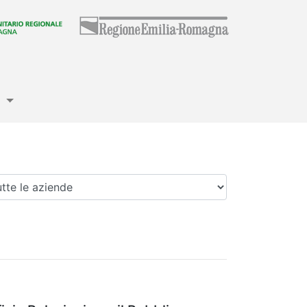
e
enda