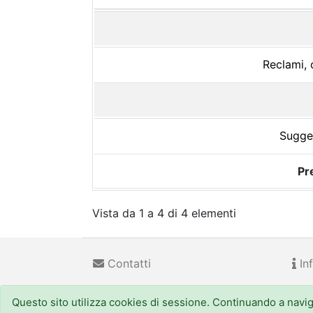
Reclami, 
Sugger
Pr
Vista da 1 a 4 di 4 elementi
Contatti
Inf
Questo sito utilizza cookies di sessione. Continuando a navigar
Regione Emilia-Romagna
(CF 800.625.903.79) - Viale