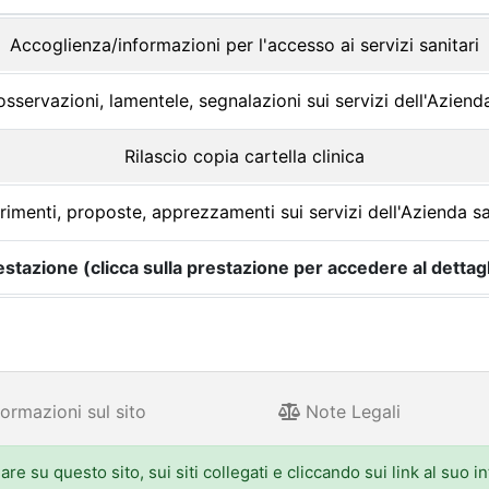
Accoglienza/informazioni per l'accesso ai servizi sanitari
osservazioni, lamentele, segnalazioni sui servizi dell'Azienda
Rilascio copia cartella clinica
imenti, proposte, apprezzamenti sui servizi dell'Azienda sa
estazione (clicca sulla prestazione per accedere al dettagl
ormazioni sul sito
Note Legali
e su questo sito, sui siti collegati e cliccando sui link al suo i
 Aldo Moro 52, 40127 Bologna - Centralino: 051.5271