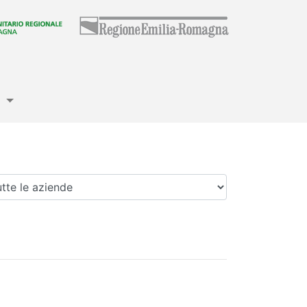
e
enda