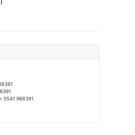
)
966391
66391
e: 0541 966391