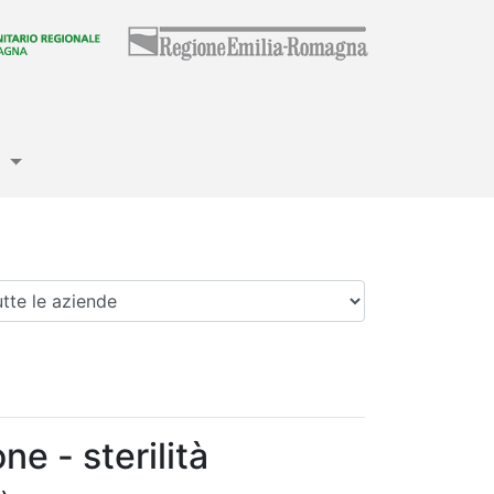
e
enda
ne - sterilità