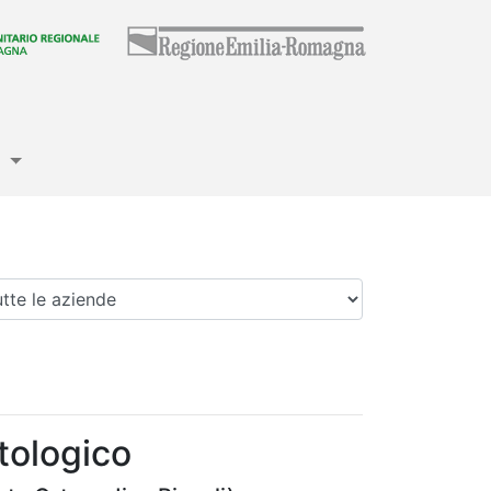
e
enda
tologico