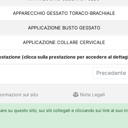
APPARECCHIO GESSATO TORACO-BRACHIALE
APPLICAZIONE BUSTO GESSATO
APPLICAZIONE COLLARE CERVICALE
estazione (clicca sulla prestazione per accedere al dettagl
Precedente
ormazioni sul sito
Note Legali
e su questo sito, sui siti collegati e cliccando sui link al suo i
 Aldo Moro 52, 40127 Bologna - Centralino: 051.5271
one.emilia-romagna.it, PEC: urp@postacert.regione.emilia-romagna.it