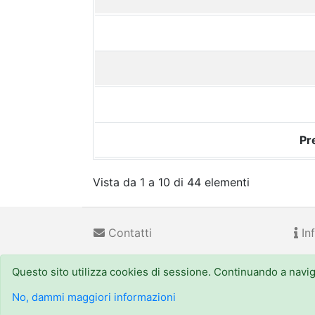
Pr
Vista da 1 a 10 di 44 elementi
Contatti
Inf
Questo sito utilizza cookies di sessione. Continuando a navigar
Regione Emilia-Romagna
(CF 800.625.903.79) - Viale
URP - Numero Verde:
800 66.22.00
, email: urp@regi
No, dammi maggiori informazioni