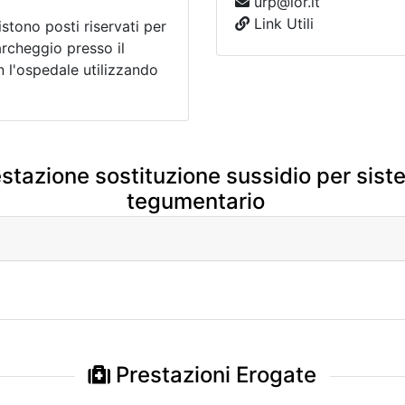
urp@ior.it
Link Utili
istono posti riservati per
archeggio presso il
 l'ospedale utilizzando
estazione sostituzione sussidio per sis
tegumentario
Prestazioni Erogate