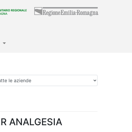
e
enda
ER ANALGESIA