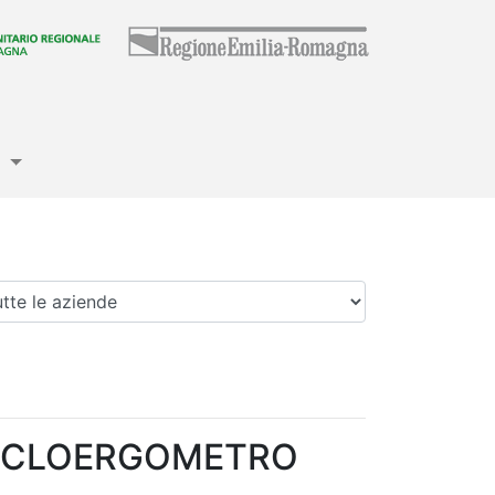
e
enda
CICLOERGOMETRO