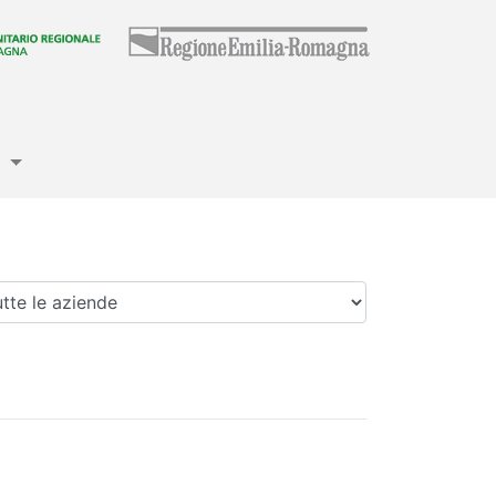
e
enda