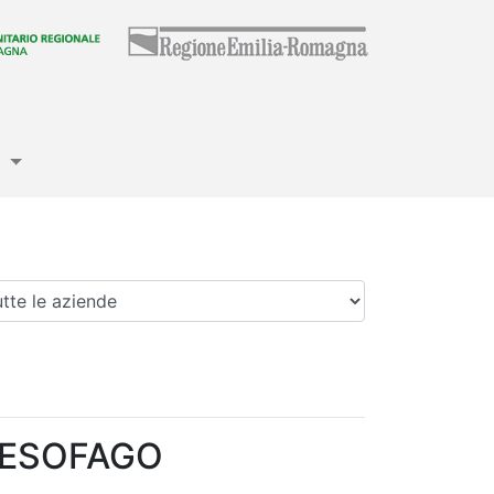
e
enda
 ESOFAGO