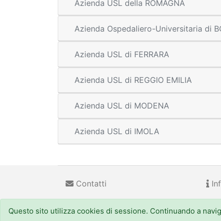
Azienda USL della ROMAGNA
Azienda Ospedaliero-Universitaria di
Azienda USL di FERRARA
Azienda USL di REGGIO EMILIA
Azienda USL di MODENA
Azienda USL di IMOLA
Contatti
Inf
Questo sito utilizza cookies di sessione. Continuando a navigar
Regione Emilia-Romagna
(CF 800.625.903.79) - Viale