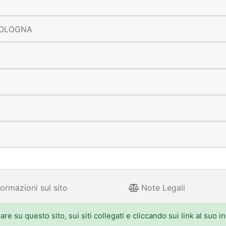
 BOLOGNA
ormazioni sul sito
Note Legali
e su questo sito, sui siti collegati e cliccando sui link al suo i
 Aldo Moro 52, 40127 Bologna - Centralino: 051.5271