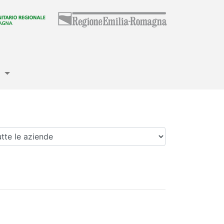
e
enda