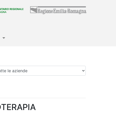
e
enda
OTERAPIA