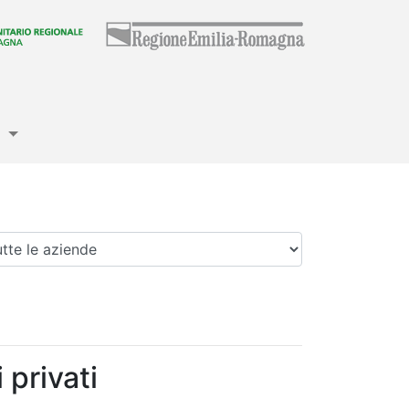
e
enda
 privati