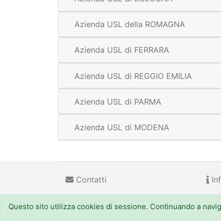
Azienda USL della ROMAGNA
Azienda USL di FERRARA
Azienda USL di REGGIO EMILIA
Azienda USL di PARMA
Azienda USL di MODENA
Contatti
Inf
Questo sito utilizza cookies di sessione. Continuando a navigar
Regione Emilia-Romagna
(CF 800.625.903.79) - Viale
URP - Numero Verde:
800 66.22.00
, email: urp@regi