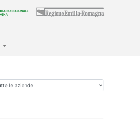
e
enda