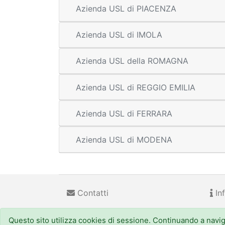
Azienda USL di PIACENZA
Azienda USL di IMOLA
Azienda USL della ROMAGNA
Azienda USL di REGGIO EMILIA
Azienda USL di FERRARA
Azienda USL di MODENA
Contatti
Inf
Questo sito utilizza cookies di sessione. Continuando a navigar
Regione Emilia-Romagna
(CF 800.625.903.79) - Viale