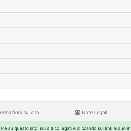
ormazioni sul sito
Note Legali
e su questo sito, sui siti collegati e cliccando sui link al suo i
 Aldo Moro 52, 40127 Bologna - Centralino: 051.5271