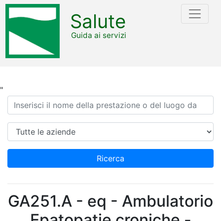
Salute
Guida ai servizi
"
Ricerca
Azienda
Ricerca
GA251.A - eq - Ambulatorio
Epatopatie croniche -